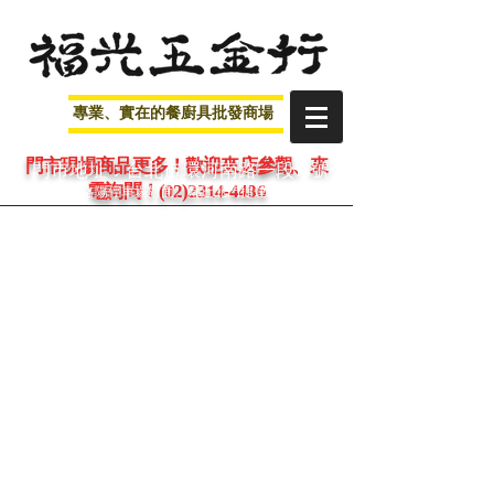
專業、實在的餐廚具批發商場
門市現場商品更多！歡迎來店參觀、來
門市地址：台北市環河南路一段14號
電詢問！
(02)2314-4486
(洛陽停車場對面、鄰近北門捷運站)