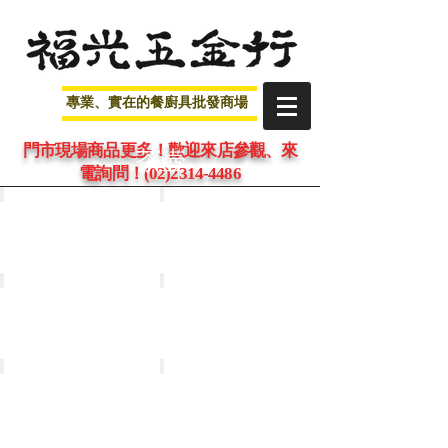
專業、實在的餐廚具批發商場
門市現場商品更多！歡迎來店參觀、來
茶壺
電詢問！
(02)2314-4486
金太郎高級316泡茶壺(附網)
笛音茶壺
2,3,4,5,7,9,12,14L
米雅可精美琴音茶壺
大方咖啡壺
2,3,4,5L
玲瓏茶壺
巧滿油濾壺